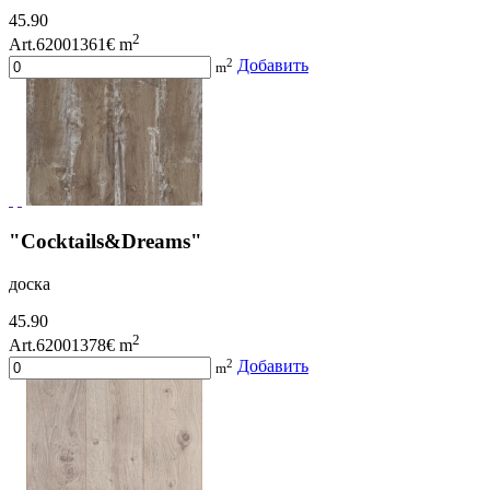
45.90
2
Art.62001361
€ m
2
Добавить
m
"Cocktails&Dreams"
доска
45.90
2
Art.62001378
€ m
2
Добавить
m