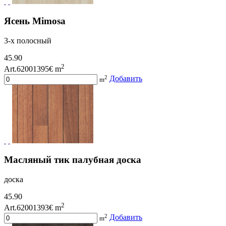
Ясень Mimosa
3-х полосный
45.90
2
Art.62001395
€ m
2
Добавить
m
Масляный тик палубная доска
доска
45.90
2
Art.62001393
€ m
2
Добавить
m