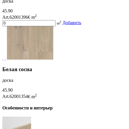
доска
45.90
2
Art.62001396
€ m
2
Добавить
m
Белая сосна
доска
45.90
2
Art.62001354
€ m
Особенности и интерьер