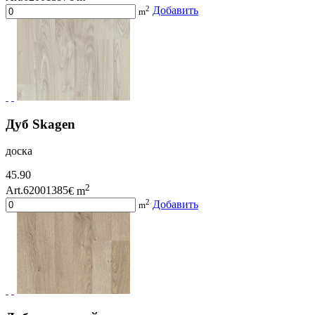
2
Добавить
m
Дуб Skagen
доска
45.90
2
Art.62001385
€ m
2
Добавить
m