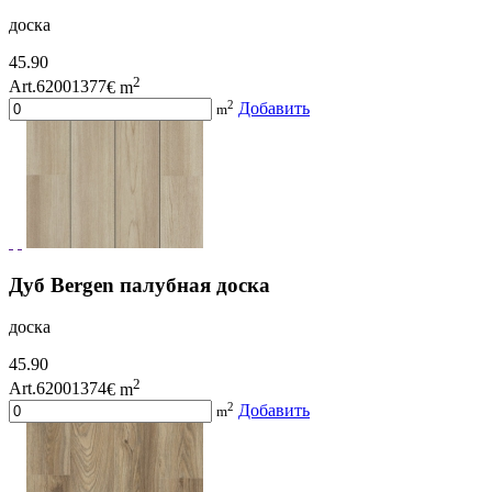
доска
45.90
2
Art.62001377
€ m
2
Добавить
m
Дуб Bergen палубная доска
доска
45.90
2
Art.62001374
€ m
2
Добавить
m