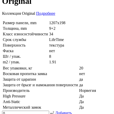
Original
Коллекция Original
Подробнее
Размер панели, mm
1207x198
Толщина, mm
9+2
Класс износостойчивости
34
Срок службы
LifeTime
Поверхность
текстура
Фаска
нет
Шт / упак.
8
m2 / упак.
1.91
Вес упаковки, кг
20
Восковая пропитка замка
нет
Защита от царапин
да
Защита от брызг и намокания поверхности
да
Производитель
Норвегия
High Pressure
Да
Anti-Static
Да
Металлический замок
Да
2
Добавить
m