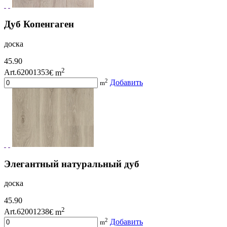
Дуб Копенгаген
доска
45.90
2
Art.62001353
€ m
2
Добавить
m
Элегантный натуральный дуб
доска
45.90
2
Art.62001238
€ m
2
Добавить
m