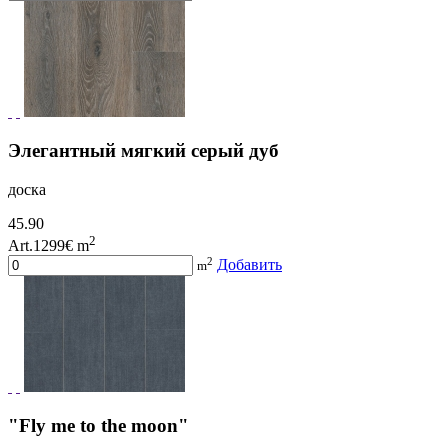
Элегантный мягкий серый дуб
доска
45.90
2
Art.1299
€ m
2
Добавить
m
"Fly me to the moon"