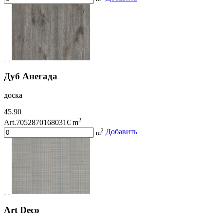
Дуб Анегада
доска
45.90
2
Art.7052870168031
€ m
2
Добавить
m
Art Deco