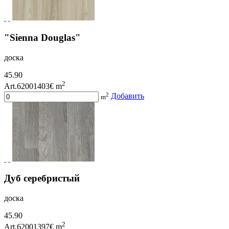
"Sienna Douglas"
доска
45.90
2
Art.62001403
€ m
2
Добавить
m
Дуб серебристый
доска
45.90
2
Art.62001397
€ m