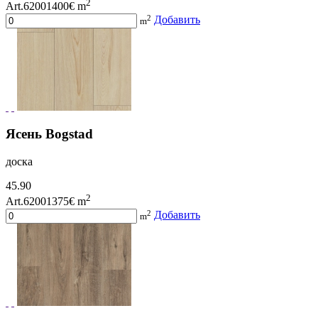
2
Art.62001400
€ m
2
Добавить
m
Ясень Bogstad
доска
45.90
2
Art.62001375
€ m
2
Добавить
m