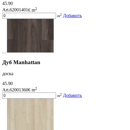
45.90
2
Art.62001401
€ m
2
Добавить
m
Дуб Manhattan
доска
45.90
2
Art.62001360
€ m
2
Добавить
m