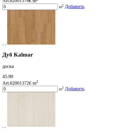
Art.62001376
€ m
2
Добавить
m
Дуб Kalmar
доска
45.90
2
Art.62001372
€ m
2
Добавить
m