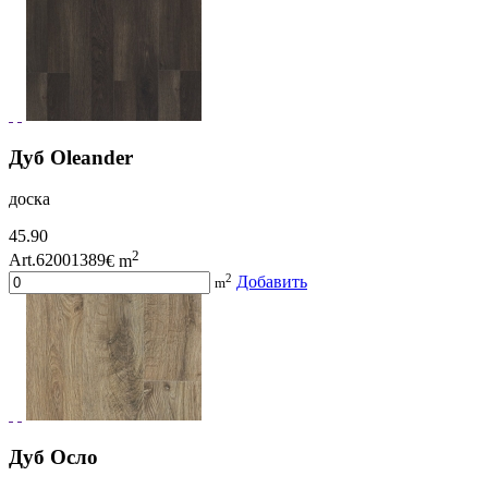
Дуб Oleander
доска
45.90
2
Art.62001389
€ m
2
Добавить
m
Дуб Осло