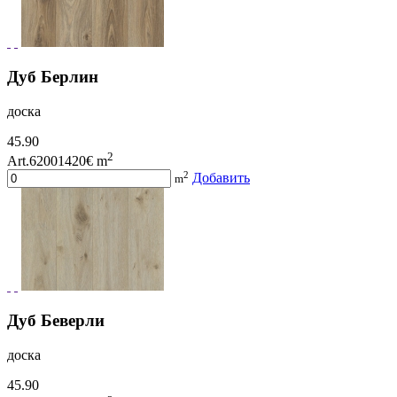
Дуб Берлин
доска
45.90
2
Art.62001420
€ m
2
Добавить
m
Дуб Беверли
доска
45.90