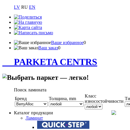
LV
RU
EN
Ваше избранное
0
Ваш заказ
0
PARKETA CENTRS
Поиск ламината
Класс
Бренд
Толщина, mm
Т
износостойчивости
Каталог продукции
Ламинат