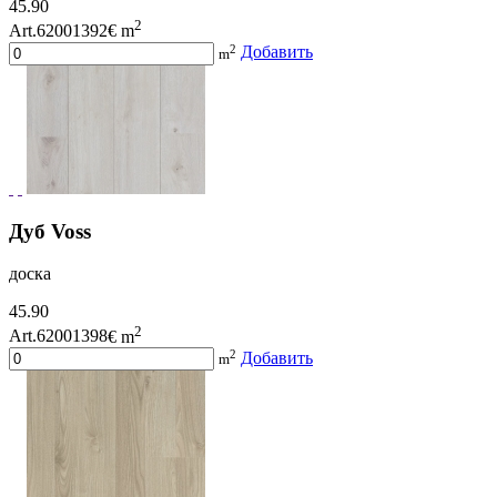
45.90
2
Art.62001392
€ m
2
Добавить
m
Дуб Voss
доска
45.90
2
Art.62001398
€ m
2
Добавить
m