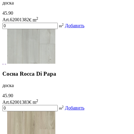
доска
45.90
2
Art.62001382
€ m
2
Добавить
m
Сосна Rocca Di Papa
доска
45.90
2
Art.62001383
€ m
2
Добавить
m