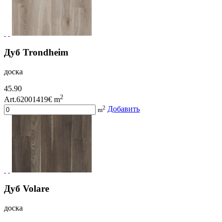
Дуб Trondheim
доска
45.90
2
Art.62001419
€ m
2
Добавить
m
Дуб Volare
доска