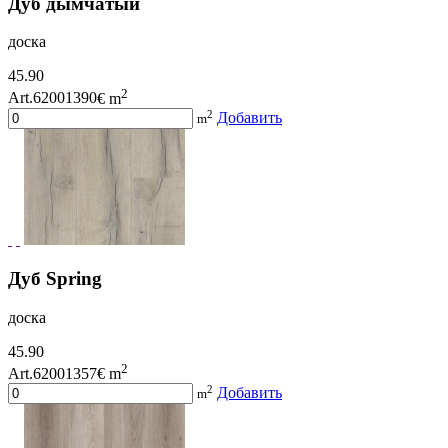
Дуб дымчатый
доска
45.90
2
Art.62001390
€ m
2
Добавить
m
Дуб Spring
доска
45.90
2
Art.62001357
€ m
2
Добавить
m