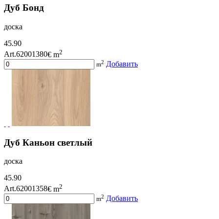
Дуб Бонд
доска
45.90
2
Art.62001380
€ m
2
Добавить
m
Дуб Каньон светлый
доска
45.90
2
Art.62001358
€ m
2
Добавить
m