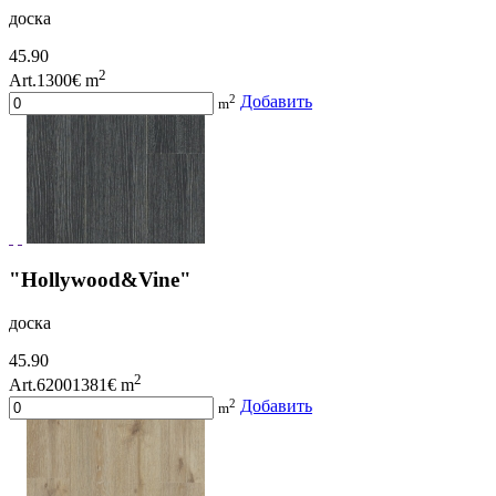
доска
45.90
2
Art.1300
€ m
2
Добавить
m
"Hollywood&Vine"
доска
45.90
2
Art.62001381
€ m
2
Добавить
m