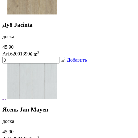
Дуб Jacinta
доска
45.90
2
Art.62001399
€ m
2
Добавить
m
Ясень Jan Mayen
доска
45.90
2