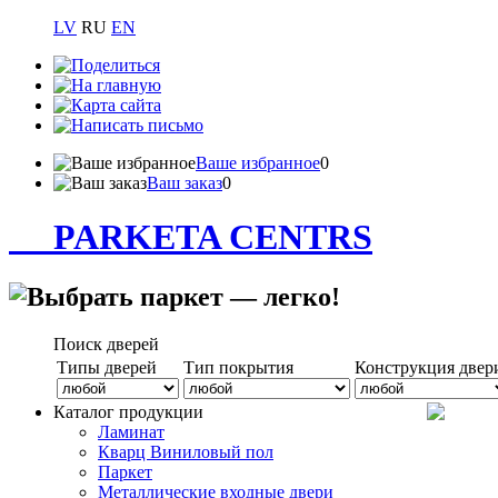
LV
RU
EN
Ваше избранное
0
Ваш заказ
0
PARKETA CENTRS
Поиск дверей
Типы дверей
Тип покрытия
Конструкция двер
Каталог продукции
Ламинат
Кварц Виниловый пол
Паркет
Металлические входные двери