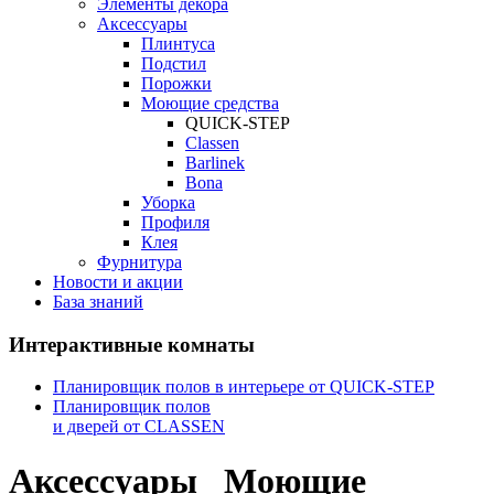
Элементы декора
Аксессуары
Плинтуса
Подстил
Порожки
Mоющие средства
QUICK-STEP
Classen
Barlinek
Bona
Уборка
Профиля
Клея
Фурнитура
Новости и акции
База знаний
Интерактивные комнаты
Планировщик полов в интерьере от QUICK-STEP
Планировщик полов
и дверей от CLASSEN
Аксессуары
Mоющие