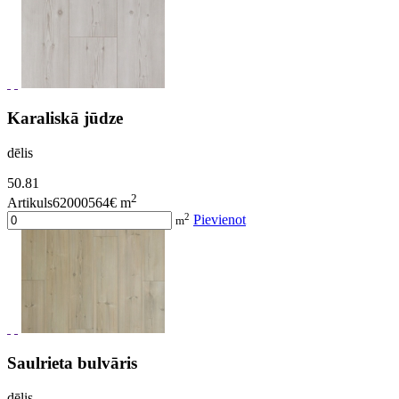
Karaliskā jūdze
dēlis
50.81
2
Artikuls62000564
€ m
2
Pievienot
m
Saulrieta bulvāris
dēlis