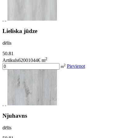
Lieliska jūdze
dēlis
50.81
2
Artikuls62001044
€ m
2
Pievienot
m
Njuhavns
dēlis