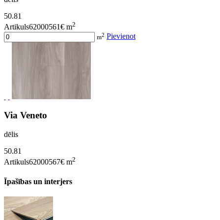
50.81
2
Artikuls62000561
€ m
2
Pievienot
m
Via Veneto
dēlis
50.81
2
Artikuls62000567
€ m
Īpašības un interjers