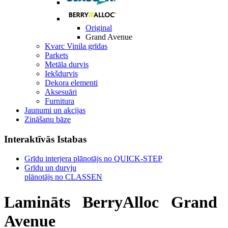
Original
Grand Avenue
Kvarc Vinila grīdas
Parkets
Metāla durvis
Iekšdurvis
Dekora elementi
Aksesuāri
Furnitura
Jaunumi un akcijas
Zināšanu bāze
Interaktīvās Istabas
Grīdu interjera plānotājs no QUICK-STEP
Grīdu un durvju
plānotājs no CLASSEN
Lamināts
BerryAlloc
Grand
Avenue