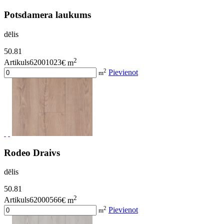
Potsdamera laukums
dēlis
50.81
2
Artikuls62001023
€ m
2
Pievienot
m
Rodeo Draivs
dēlis
50.81
2
Artikuls62000566
€ m
2
Pievienot
m