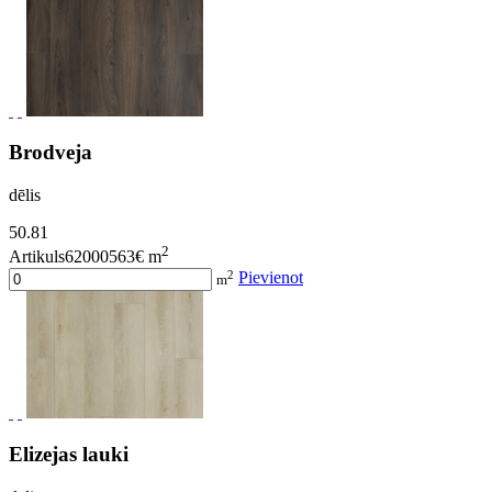
Brodveja
dēlis
50.81
2
Artikuls62000563
€ m
2
Pievienot
m
Elizejas lauki