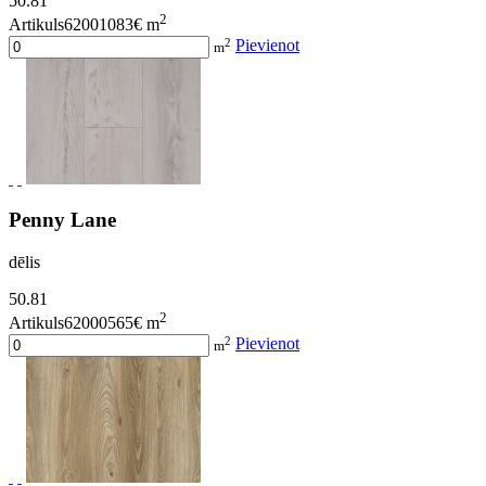
50.81
2
Artikuls62001083
€ m
2
Pievienot
m
Penny Lane
dēlis
50.81
2
Artikuls62000565
€ m
2
Pievienot
m