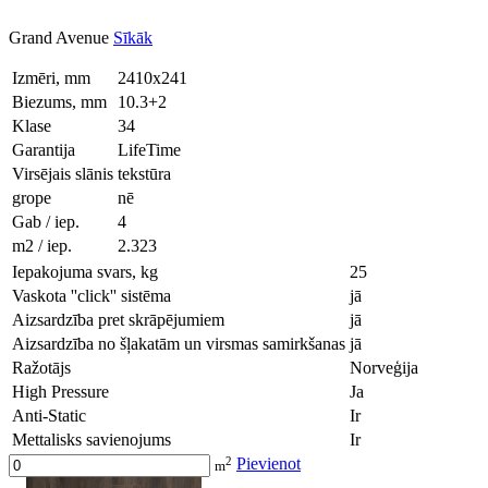
Grand Avenue
Sīkāk
Izmēri, mm
2410x241
Biezums, mm
10.3+2
Klase
34
Garantija
LifeTime
Virsējais slānis
tekstūra
grope
nē
Gab / iep.
4
m2 / iep.
2.323
Iepakojuma svars, kg
25
Vaskota ''click'' sistēma
jā
Aizsardzība pret skrāpējumiem
jā
Aizsardzība no šļakatām un virsmas samirkšanas
jā
Ražotājs
Norveģija
High Pressure
Ja
Anti-Static
Ir
Mettalisks savienojums
Ir
2
Pievienot
m