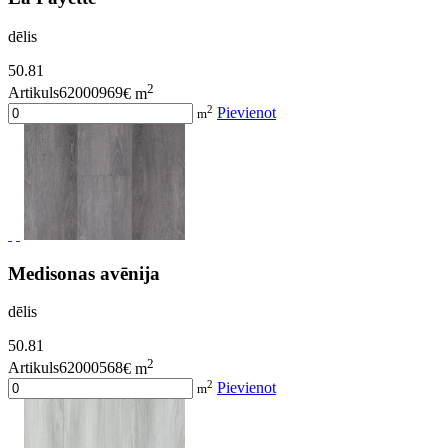
dēlis
50.81
2
Artikuls62000969
€ m
2
Pievienot
m
Medisonas avēnija
dēlis
50.81
2
Artikuls62000568
€ m
2
Pievienot
m