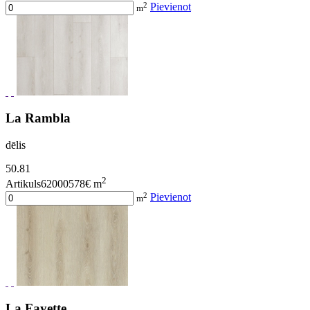
2
Pievienot
m
La Rambla
dēlis
50.81
2
Artikuls62000578
€ m
2
Pievienot
m
La Fayette