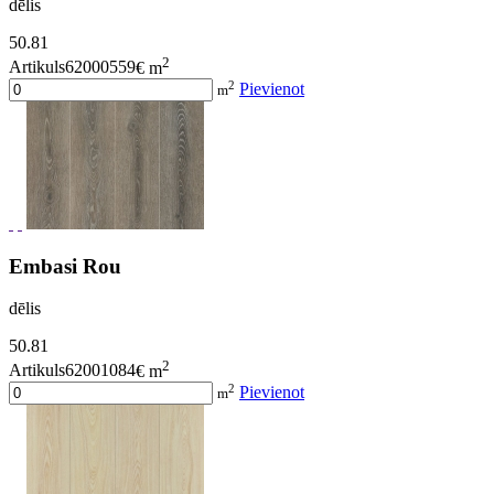
dēlis
50.81
2
Artikuls62000559
€ m
2
Pievienot
m
Embasi Rou
dēlis
50.81
2
Artikuls62001084
€ m
2
Pievienot
m