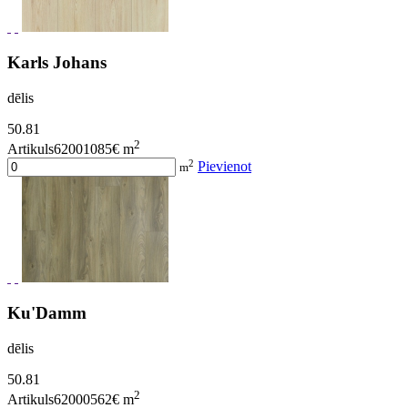
Karls Johans
dēlis
50.81
2
Artikuls62001085
€ m
2
Pievienot
m
Ku'Damm
dēlis
50.81
2
Artikuls62000562
€ m