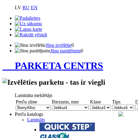
LV
RU
EN
Jūsu izvēlētie
0
Jūsu pasūtījums
0
PARKETA CENTRS
Lamināta meklētājs
Preču zīme
Biezums, mm
Klase
Tips
D
Preču katalogs
Lamināts